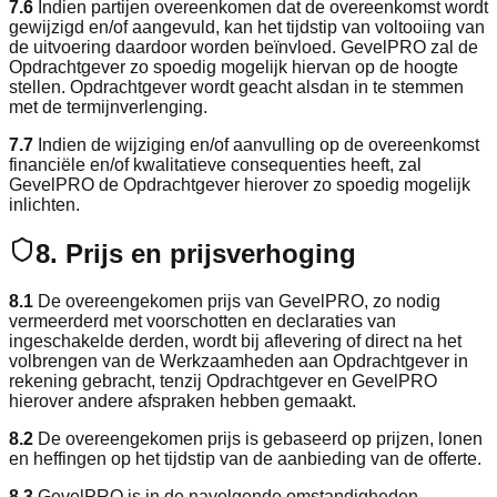
7.6
Indien partijen overeenkomen dat de overeenkomst wordt
gewijzigd en/of aangevuld, kan het tijdstip van voltooiing van
de uitvoering daardoor worden beïnvloed. GevelPRO zal de
Opdrachtgever zo spoedig mogelijk hiervan op de hoogte
stellen. Opdrachtgever wordt geacht alsdan in te stemmen
met de termijnverlenging.
7.7
Indien de wijziging en/of aanvulling op de overeenkomst
financiële en/of kwalitatieve consequenties heeft, zal
GevelPRO de Opdrachtgever hierover zo spoedig mogelijk
inlichten.
8. Prijs en prijsverhoging
8.1
De overeengekomen prijs van GevelPRO, zo nodig
vermeerderd met voorschotten en declaraties van
ingeschakelde derden, wordt bij aflevering of direct na het
volbrengen van de Werkzaamheden aan Opdrachtgever in
rekening gebracht, tenzij Opdrachtgever en GevelPRO
hierover andere afspraken hebben gemaakt.
8.2
De overeengekomen prijs is gebaseerd op prijzen, lonen
en heffingen op het tijdstip van de aanbieding van de offerte.
8.3
GevelPRO is in de navolgende omstandigheden