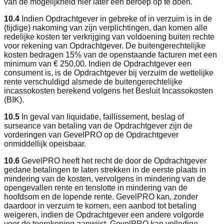
van de mogelijkheid hier later een beroep op te doen.
10.4
Indien Opdrachtgever in gebreke of in verzuim is in de
(tijdige) nakoming van zijn verplichtingen, dan komen alle
redelijke kosten ter verkrijging van voldoening buiten rechte
voor rekening van Opdrachtgever. De buitengerechtelijke
kosten bedragen 15% van de openstaande facturen met een
minimum van € 250,00. Indien de Opdrachtgever een
consument is, is de Opdrachtgever bij verzuim de wettelijke
rente verschuldigd alsmede de buitengerechtelijke
incassokosten berekend volgens het Besluit Incassokosten
(BIK).
10.5
In geval van liquidatie, faillissement, beslag of
surseance van betaling van de Opdrachtgever zijn de
vorderingen van GevelPRO op de Opdrachtgever
onmiddellijk opeisbaar.
10.6
GevelPRO heeft het recht de door de Opdrachtgever
gedane betalingen te laten strekken in de eerste plaats in
mindering van de kosten, vervolgens in mindering van de
opengevallen rente en tenslotte in mindering van de
hoofdsom en de lopende rente. GevelPRO kan, zonder
daardoor in verzuim te komen, een aanbod tot betaling
weigeren, indien de Opdrachtgever een andere volgorde
voor de toerekening aanwijst. GevelPRO kan volledige