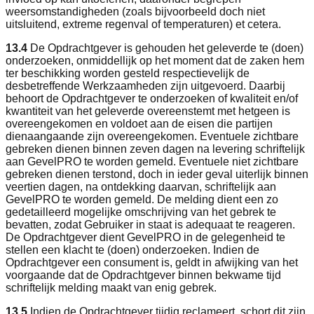
weersomstandigheden (zoals bijvoorbeeld doch niet
uitsluitend, extreme regenval of temperaturen) et cetera.
13.4
De Opdrachtgever is gehouden het geleverde te (doen)
onderzoeken, onmiddellijk op het moment dat de zaken hem
ter beschikking worden gesteld respectievelijk de
desbetreffende Werkzaamheden zijn uitgevoerd. Daarbij
behoort de Opdrachtgever te onderzoeken of kwaliteit en/of
kwantiteit van het geleverde overeenstemt met hetgeen is
overeengekomen en voldoet aan de eisen die partijen
dienaangaande zijn overeengekomen. Eventuele zichtbare
gebreken dienen binnen zeven dagen na levering schriftelijk
aan GevelPRO te worden gemeld. Eventuele niet zichtbare
gebreken dienen terstond, doch in ieder geval uiterlijk binnen
veertien dagen, na ontdekking daarvan, schriftelijk aan
GevelPRO te worden gemeld. De melding dient een zo
gedetailleerd mogelijke omschrijving van het gebrek te
bevatten, zodat Gebruiker in staat is adequaat te reageren.
De Opdrachtgever dient GevelPRO in de gelegenheid te
stellen een klacht te (doen) onderzoeken. Indien de
Opdrachtgever een consument is, geldt in afwijking van het
voorgaande dat de Opdrachtgever binnen bekwame tijd
schriftelijk melding maakt van enig gebrek.
13.5
Indien de Opdrachtgever tijdig reclameert, schort dit zijn