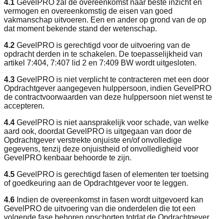
4.1
GevelPRO zal de overeenkomst naar beste inzicht en
vermogen en overeenkomstig de eisen van goed
vakmanschap uitvoeren. Een en ander op grond van de op
dat moment bekende stand der wetenschap.
4.2
GevelPRO is gerechtigd voor de uitvoering van de
opdracht derden in te schakelen. De toepasselijkheid van
artikel 7:404, 7:407 lid 2 en 7:409 BW wordt uitgesloten.
4.3
GevelPRO is niet verplicht te contracteren met een door
Opdrachtgever aangegeven hulppersoon, indien GevelPRO
de contractvoorwaarden van deze hulppersoon niet wenst te
accepteren.
4.4
GevelPRO is niet aansprakelijk voor schade, van welke
aard ook, doordat GevelPRO is uitgegaan van door de
Opdrachtgever verstrekte onjuiste en/of onvolledige
gegevens, tenzij deze onjuistheid of onvolledigheid voor
GevelPRO kenbaar behoorde te zijn.
4.5
GevelPRO is gerechtigd fasen of elementen ter toetsing
of goedkeuring aan de Opdrachtgever voor te leggen.
4.6
Indien de overeenkomst in fasen wordt uitgevoerd kan
GevelPRO de uitvoering van die onderdelen die tot een
volgende fase behoren opschorten totdat de Opdrachtgever