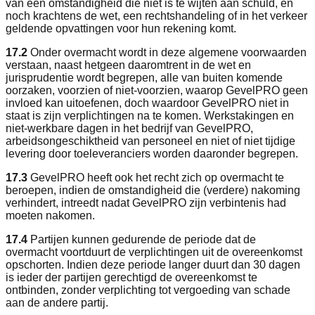
van een omstandigheid die niet is te wijten aan schuld, en
noch krachtens de wet, een rechtshandeling of in het verkeer
geldende opvattingen voor hun rekening komt.
17.2
Onder overmacht wordt in deze algemene voorwaarden
verstaan, naast hetgeen daaromtrent in de wet en
jurisprudentie wordt begrepen, alle van buiten komende
oorzaken, voorzien of niet-voorzien, waarop GevelPRO geen
invloed kan uitoefenen, doch waardoor GevelPRO niet in
staat is zijn verplichtingen na te komen. Werkstakingen en
niet-werkbare dagen in het bedrijf van GevelPRO,
arbeidsongeschiktheid van personeel en niet of niet tijdige
levering door toeleveranciers worden daaronder begrepen.
17.3
GevelPRO heeft ook het recht zich op overmacht te
beroepen, indien de omstandigheid die (verdere) nakoming
verhindert, intreedt nadat GevelPRO zijn verbintenis had
moeten nakomen.
17.4
Partijen kunnen gedurende de periode dat de
overmacht voortduurt de verplichtingen uit de overeenkomst
opschorten. Indien deze periode langer duurt dan 30 dagen
is ieder der partijen gerechtigd de overeenkomst te
ontbinden, zonder verplichting tot vergoeding van schade
aan de andere partij.