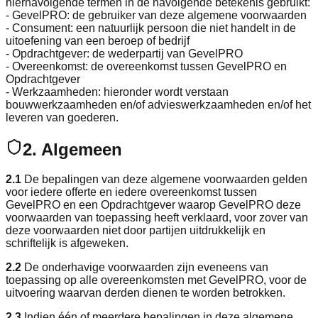
hiernavolgende termen in de navolgende betekenis gebruikt:
- GevelPRO: de gebruiker van deze algemene voorwaarden
- Consument: een natuurlijk persoon die niet handelt in de
uitoefening van een beroep of bedrijf
- Opdrachtgever: de wederpartij van GevelPRO
- Overeenkomst: de overeenkomst tussen GevelPRO en
Opdrachtgever
- Werkzaamheden: hieronder wordt verstaan
bouwwerkzaamheden en/of advieswerkzaamheden en/of het
leveren van goederen.
2. Algemeen
2.1
De bepalingen van deze algemene voorwaarden gelden
voor iedere offerte en iedere overeenkomst tussen
GevelPRO en een Opdrachtgever waarop GevelPRO deze
voorwaarden van toepassing heeft verklaard, voor zover van
deze voorwaarden niet door partijen uitdrukkelijk en
schriftelijk is afgeweken.
2.2
De onderhavige voorwaarden zijn eveneens van
toepassing op alle overeenkomsten met GevelPRO, voor de
uitvoering waarvan derden dienen te worden betrokken.
2.3
Indien één of meerdere bepalingen in deze algemene