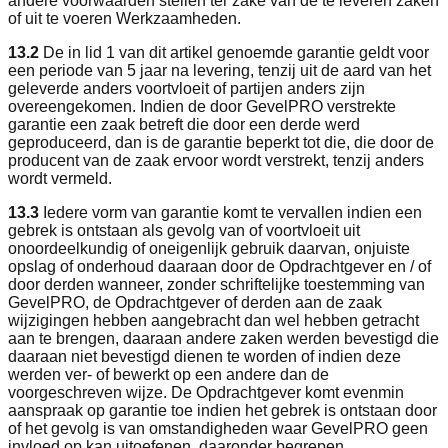
andere voorwaarden stellen ter zake van de te leveren zaken
of uit te voeren Werkzaamheden.
13.2
De in lid 1 van dit artikel genoemde garantie geldt voor
een periode van 5 jaar na levering, tenzij uit de aard van het
geleverde anders voortvloeit of partijen anders zijn
overeengekomen. Indien de door GevelPRO verstrekte
garantie een zaak betreft die door een derde werd
geproduceerd, dan is de garantie beperkt tot die, die door de
producent van de zaak ervoor wordt verstrekt, tenzij anders
wordt vermeld.
13.3
Iedere vorm van garantie komt te vervallen indien een
gebrek is ontstaan als gevolg van of voortvloeit uit
onoordeelkundig of oneigenlijk gebruik daarvan, onjuiste
opslag of onderhoud daaraan door de Opdrachtgever en / of
door derden wanneer, zonder schriftelijke toestemming van
GevelPRO, de Opdrachtgever of derden aan de zaak
wijzigingen hebben aangebracht dan wel hebben getracht
aan te brengen, daaraan andere zaken werden bevestigd die
daaraan niet bevestigd dienen te worden of indien deze
werden ver- of bewerkt op een andere dan de
voorgeschreven wijze. De Opdrachtgever komt evenmin
aanspraak op garantie toe indien het gebrek is ontstaan door
of het gevolg is van omstandigheden waar GevelPRO geen
invloed op kan uitoefenen, daaronder begrepen