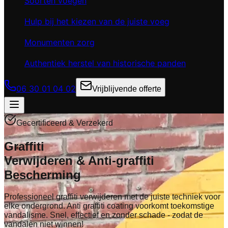
Soorten voegen
Hulp bij het kiezen van de juiste voeg
Monumenten zorg
Authentiek herstel van historische panden
06 30 01 04 02
Vrijblijvende offerte
Gecertificeerd & Verzekerd
Graffiti
Verwijderen
&
Anti-graffiti
Bescherming
Professioneel graffiti verwijderen met de juiste techniek voor
elke ondergrond. Anti graffiti coating voorkomt toekomstige
vandalisme. Snel, effectief en zonder schade - zodat de
vandalen niet winnen!