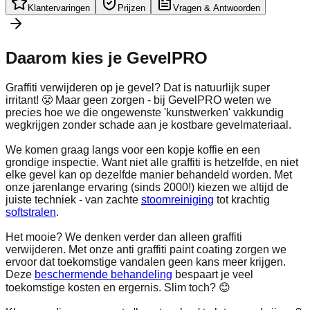
Klantervaringen
Prijzen
Vragen & Antwoorden
Daarom kies je
GevelPRO
Graffiti verwijderen op je gevel? Dat is natuurlijk super
irritant! 😤 Maar geen zorgen - bij GevelPRO weten we
precies hoe we die ongewenste 'kunstwerken' vakkundig
wegkrijgen zonder schade aan je kostbare gevelmateriaal.
We komen graag langs voor een kopje koffie en een
grondige inspectie. Want niet alle graffiti is hetzelfde, en niet
elke gevel kan op dezelfde manier behandeld worden. Met
onze jarenlange ervaring (sinds 2000!) kiezen we altijd de
juiste techniek - van zachte
stoomreiniging
tot krachtig
softstralen
.
Het mooie? We denken verder dan alleen graffiti
verwijderen. Met onze anti graffiti paint coating zorgen we
ervoor dat toekomstige vandalen geen kans meer krijgen.
Deze
beschermende behandeling
bespaart je veel
toekomstige kosten en ergernis. Slim toch? 😊