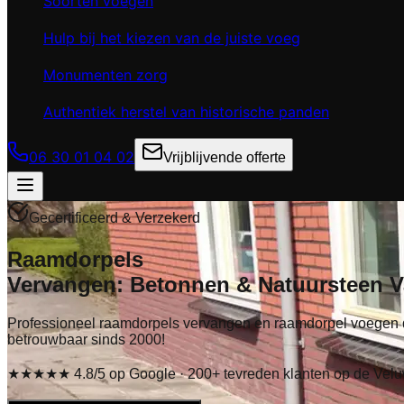
Soorten voegen
Hulp bij het kiezen van de juiste voeg
Monumenten zorg
Authentiek herstel van historische panden
06 30 01 04 02
Vrijblijvende offerte
Gecertificeerd & Verzekerd
Raamdorpels
Vervangen:
Betonnen
&
Natuursteen
V
Professioneel raamdorpels vervangen en raamdorpel voegen
betrouwbaar sinds 2000!
★★★★★ 4.8/5 op Google · 200+ tevreden klanten op de Vel