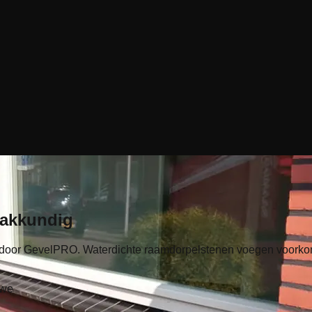
akkundig
 door GevelPRO. Waterdichte raamdorpelstenen voegen voorko
uwe