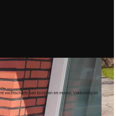
mt vochtschade aan kozijnen en muren. Vakkundig en