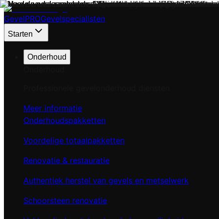
Gevel
PRO
Gevelspecialisten
Starten
Onderhoud
Onderhoud
Professionele gevelonderhoud diensten
Meer informatie
Onderhoudspakketten
Voordelige totaalpakketten
Renovatie & restauratie
Authentiek herstel van gevels en metselwerk
Schoorsteen renovatie