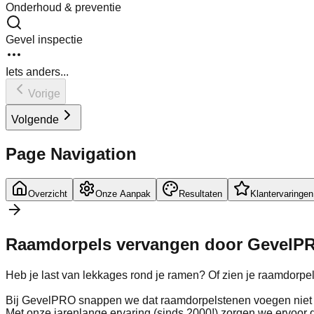
Onderhoud & preventie
Gevel inspectie
Iets anders...
Vorige
Volgende
Page Navigation
Overzicht
Onze Aanpak
Resultaten
Klantervaringen
Raamdorpels vervangen door
GevelP
Heb je last van lekkages rond je ramen? Of zien je raamdorpel
Bij GevelPRO snappen we dat raamdorpelstenen voegen niet a
Met onze jarenlange ervaring (sinds 2000!) zorgen we ervoor 