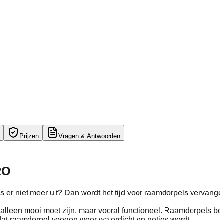
Prijzen
Vragen & Antwoorden
RO
s er niet meer uit? Dan wordt het tijd voor raamdorpels vervan
lleen mooi moet zijn, maar vooral functioneel. Raamdorpels 
dat raamdorpel voegen weer waterdicht en netjes wordt.