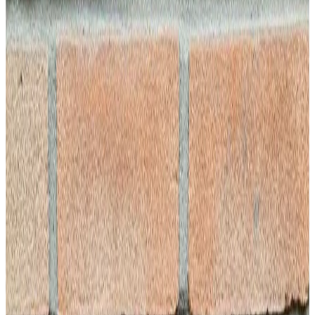
Zand & softstralen
Reinigen zonder schade
Graffiti verwijdering
Snelle verwijdering van ongewenste verf
Voegwerk
Voegwerk
Vakkundig voegwerk en herstel
Meer informatie
Voegwerk vervangen
Herstel van beschadigd voegwerk
Scheuren repareren
Gescheurd metselwerk herstellen