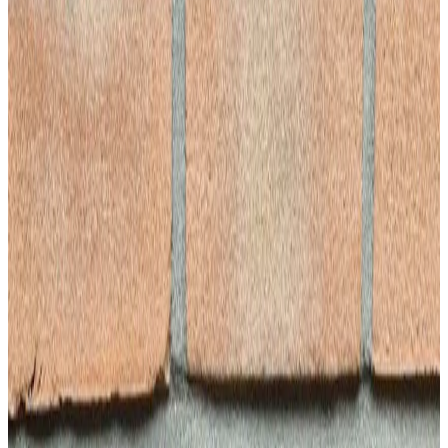
Bespaar energie en verhoogd comfort
Voor bedrijven
Preventief onderhoud voor zakelijke klanten
Reiniging
Reiniging
Specialistische gevelreiniging
Meer informatie
Hogedruk reiniging
Grondige verwijdering van vuil
Stoomreiniging
Milde en effectieve reiniging