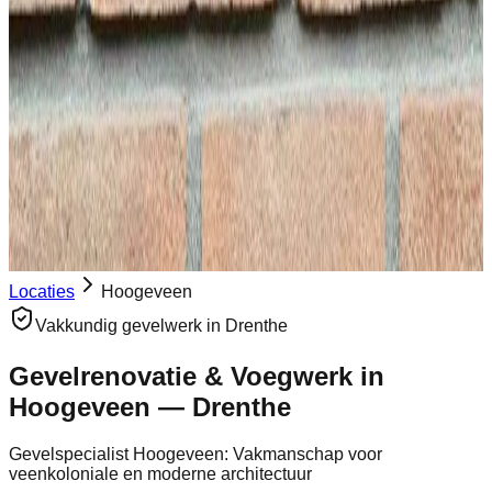
Soorten voegen
Hulp bij het kiezen van de juiste voeg
Monumenten zorg
Authentiek herstel van historische panden
06 30 01 04 02
Vrijblijvende offerte
Locaties
Hoogeveen
Vakkundig gevelwerk in
Drenthe
Gevelrenovatie & Voegwerk in
Hoogeveen
—
Drenthe
Gevelspecialist Hoogeveen: Vakmanschap voor
veenkoloniale en moderne architectuur