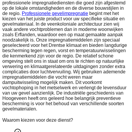
professionele impregnatiediensten die goed zijn afgestemd
op de lokale omstandigheden en de diverse bouwstijlen in
de regio.
Professionele gevelimpregnatie
begint met het
kiezen van het juiste product voor uw specifieke situatie en
gevelmateriaal. In de veenkoloniale architectuur zien wij
vaak andere vochtproblemen dan in moderne woonwijken
zoals Erflanden, waardoor een op maat gemaakte aanpak
noodzakelijk is. Onze impregnatiemiddelen zijn speciaal
geselecteerd voor het Drentse klimaat en bieden langdurige
bescherming tegen regen, vorst en temperatuurwisselingen
die kenmerkend zijn voor de regio. De relatief schone
omgeving stelt ons in staat om ons te richten op natuurlijke
verwering en klimaatgerelateerde uitdagingen zonder extra
complicaties door luchtvervuiling. Wij gebruiken ademende
impregnatiemiddelen die vocht weren maar
dampuitwisseling mogelijk maken. Dit voorkomt
vochtophoping in het metselwerk en verlengt de levensduur
van uw gevel aanzienlijk. De industriële geschiedenis van
Hoogeveen heeft ons geleerd hoe belangrijk preventieve
bescherming is voor het behoud van verschillende soorten
gevelmaterialen.
Waarom kiezen voor deze dienst?