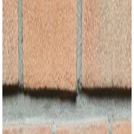
Vakkundig herstel met nadruk op veiligheid
Lood vervangen
Lekkages verhelpen of voorkomen
Preventie
Preventie
Preventie & bescherming
Meer informatie
Preventief onderhoud
Inspectie en preventief onderhoud
Impregneren
Houd vuil en vocht buiten de deur
Isoleren