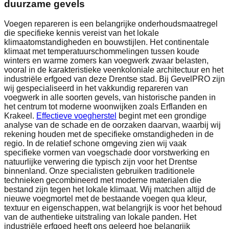
duurzame gevels
Voegen repareren is een belangrijke onderhoudsmaatregel
die specifieke kennis vereist van het lokale
klimaatomstandigheden en bouwstijlen. Het continentale
klimaat met temperatuurschommelingen tussen koude
winters en warme zomers kan voegwerk zwaar belasten,
vooral in de karakteristieke veenkoloniale architectuur en het
industriële erfgoed van deze Drentse stad. Bij GevelPRO zijn
wij gespecialiseerd in het vakkundig repareren van
voegwerk in alle soorten gevels, van historische panden in
het centrum tot moderne woonwijken zoals Erflanden en
Krakeel.
Effectieve voegherstel
begint met een grondige
analyse van de schade en de oorzaken daarvan, waarbij wij
rekening houden met de specifieke omstandigheden in de
regio. In de relatief schone omgeving zien wij vaak
specifieke vormen van voegschade door vorstwerking en
natuurlijke verwering die typisch zijn voor het Drentse
binnenland. Onze specialisten gebruiken traditionele
technieken gecombineerd met moderne materialen die
bestand zijn tegen het lokale klimaat. Wij matchen altijd de
nieuwe voegmortel met de bestaande voegen qua kleur,
textuur en eigenschappen, wat belangrijk is voor het behoud
van de authentieke uitstraling van lokale panden. Het
industriële erfgoed heeft ons geleerd hoe belangrijk