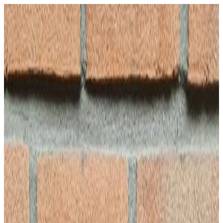
Gevel
PRO
Gevelspecialisten
Starten
Onderhoud
Onderhoud
Professionele gevelonderhoud diensten
Meer informatie
Onderhoudspakketten
Voordelige totaalpakketten
Renovatie & restauratie
Authentiek herstel van gevels en metselwerk
Schoorsteen renovatie