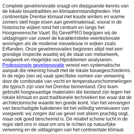
Complete gevelrenovatie vraagt om diepgaande kennis van
de lokale bouwtradities en klimaatomstandigheden. Het
continentale Drentse klimaat met koude winters en warme
zomers stelt hoge eisen aan gevelmateriaal, vooral in de
historische wijken rond het centrum en langs het
Hoogeveensche Vaart. Bij GevelPRO begrijpen wij de
uitdagingen van zowel de karakteristieke veenkoloniale
woningen als de moderne nieuwbouw in wijken zoals
Erflanden. Onze gevelrenovaties beginnen altijd met een
grondige inspectie waarbij wij de staat van metselwerk,
voegwerk en mogelijke vochtproblemen analyseren.
Professionele gevelrenovatie
vereist een systematische
aanpak die rekening houdt met de lokale bouwgeschiedenis.
In de regio zien wij vaak specifieke vormen van verwering
door de combinatie van vocht en temperatuurschommelingen
die typisch zijn voor het Drentse binnenland. Ons team
gebruikt hoogwaardige materialen die bestand zijn tegen het
lokale klimaat en past traditionele technieken toe waar dat de
architectonische waarde ten goede komt. Van het vervangen
van beschadigde bakstenen tot het volledig vernieuwen van
voegwerk: wij zorgen dat uw gevel niet alleen prachtig oogt,
maar ook goed beschermd is. De relatief schone lucht in de
regio stelt ons in staat om ons te richten op natuurlijke
verwering en de uitdagingen van het continentale klimaat.