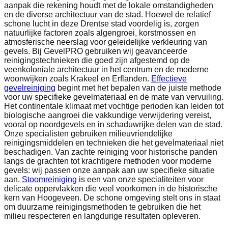
aanpak die rekening houdt met de lokale omstandigheden
en de diverse architectuur van de stad. Hoewel de relatief
schone lucht in deze Drentse stad voordelig is, zorgen
natuurlijke factoren zoals algengroei, korstmossen en
atmosferische neerslag voor geleidelijke verkleuring van
gevels. Bij GevelPRO gebruiken wij geavanceerde
reinigingstechnieken die goed zijn afgestemd op de
veenkoloniale architectuur in het centrum en de moderne
woonwijken zoals Krakeel en Erflanden.
Effectieve
gevelreiniging
begint met het bepalen van de juiste methode
voor uw specifieke gevelmateriaal en de mate van vervuiling.
Het continentale klimaat met vochtige perioden kan leiden tot
biologische aangroei die vakkundige verwijdering vereist,
vooral op noordgevels en in schaduwrijke delen van de stad.
Onze specialisten gebruiken milieuvriendelijke
reinigingsmiddelen en technieken die het gevelmateriaal niet
beschadigen. Van zachte reiniging voor historische panden
langs de grachten tot krachtigere methoden voor moderne
gevels: wij passen onze aanpak aan uw specifieke situatie
aan.
Stoomreiniging
is een van onze specialiteiten voor
delicate oppervlakken die veel voorkomen in de historische
kern van Hoogeveen. De schone omgeving stelt ons in staat
om duurzame reinigingsmethoden te gebruiken die het
milieu respecteren en langdurige resultaten opleveren.