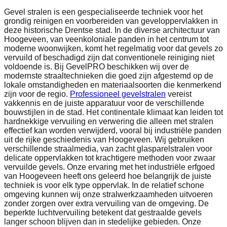
Gevel stralen is een gespecialiseerde techniek voor het
grondig reinigen en voorbereiden van geveloppervlakken in
deze historische Drentse stad. In de diverse architectuur van
Hoogeveen, van veenkoloniale panden in het centrum tot
moderne woonwijken, komt het regelmatig voor dat gevels zo
vervuild of beschadigd zijn dat conventionele reiniging niet
voldoende is. Bij GevelPRO beschikken wij over de
modernste straaltechnieken die goed zijn afgestemd op de
lokale omstandigheden en materiaalsoorten die kenmerkend
zijn voor de regio.
Professioneel gevelstralen
vereist
vakkennis en de juiste apparatuur voor de verschillende
bouwstijlen in de stad. Het continentale klimaat kan leiden tot
hardnekkige vervuiling en verwering die alleen met stralen
effectief kan worden verwijderd, vooral bij industriële panden
uit de rijke geschiedenis van Hoogeveen. Wij gebruiken
verschillende straalmedia, van zacht glasparelstralen voor
delicate oppervlakken tot krachtigere methoden voor zwaar
vervuilde gevels. Onze ervaring met het industriële erfgoed
van Hoogeveen heeft ons geleerd hoe belangrijk de juiste
techniek is voor elk type oppervlak. In de relatief schone
omgeving kunnen wij onze stralwerkzaamheden uitvoeren
zonder zorgen over extra vervuiling van de omgeving. De
beperkte luchtvervuiling betekent dat gestraalde gevels
langer schoon blijven dan in stedelijke gebieden. Onze