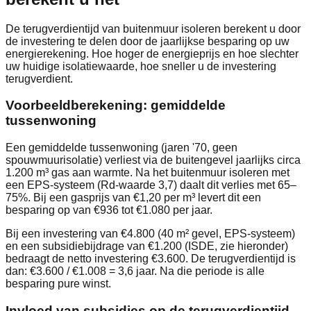
De terugverdientijd van buitenmuur isoleren berekent u door
de investering te delen door de jaarlijkse besparing op uw
energierekening. Hoe hoger de energieprijs en hoe slechter
uw huidige isolatiewaarde, hoe sneller u de investering
terugverdient.
Voorbeeldberekening: gemiddelde
tussenwoning
Een gemiddelde tussenwoning (jaren '70, geen
spouwmuurisolatie) verliest via de buitengevel jaarlijks circa
1.200 m³ gas aan warmte. Na het buitenmuur isoleren met
een EPS-systeem (Rd-waarde 3,7) daalt dit verlies met 65–
75%. Bij een gasprijs van €1,20 per m³ levert dit een
besparing op van €936 tot €1.080 per jaar.
Bij een investering van €4.800 (40 m² gevel, EPS-systeem)
en een subsidiebijdrage van €1.200 (ISDE, zie hieronder)
bedraagt de netto investering €3.600. De terugverdientijd is
dan: €3.600 / €1.008 = 3,6 jaar. Na die periode is alle
besparing pure winst.
Invloed van subsidies op de terugverdientijd