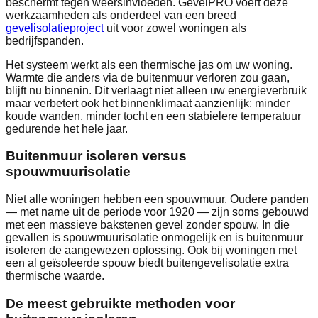
beschermt tegen weersinvloeden. GevelPRO voert deze
werkzaamheden als onderdeel van een breed
gevelisolatieproject
uit voor zowel woningen als
bedrijfspanden.
Het systeem werkt als een thermische jas om uw woning.
Warmte die anders via de buitenmuur verloren zou gaan,
blijft nu binnenin. Dit verlaagt niet alleen uw energieverbruik
maar verbetert ook het binnenklimaat aanzienlijk: minder
koude wanden, minder tocht en een stabielere temperatuur
gedurende het hele jaar.
Buitenmuur isoleren versus
spouwmuurisolatie
Niet alle woningen hebben een spouwmuur. Oudere panden
— met name uit de periode voor 1920 — zijn soms gebouwd
met een massieve bakstenen gevel zonder spouw. In die
gevallen is spouwmuurisolatie onmogelijk en is buitenmuur
isoleren de aangewezen oplossing. Ook bij woningen met
een al geïsoleerde spouw biedt buitengevelisolatie extra
thermische waarde.
De meest gebruikte methoden voor