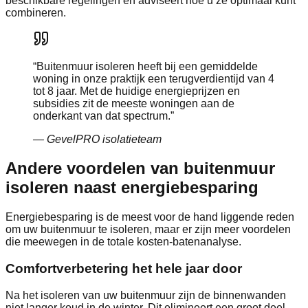
beschikbare regelingen en adviseert hoe u ze optimaal kunt
combineren.
“
Buitenmuur isoleren heeft bij een gemiddelde
woning in onze praktijk een terugverdientijd van 4
tot 8 jaar. Met de huidige energieprijzen en
subsidies zit de meeste woningen aan de
onderkant van dat spectrum.
”
—
GevelPRO isolatieteam
Andere voordelen van buitenmuur
isoleren naast energiebesparing
Energiebesparing is de meest voor de hand liggende reden
om uw buitenmuur te isoleren, maar er zijn meer voordelen
die meewegen in de totale kosten-batenanalyse.
Comfortverbetering het hele jaar door
Na het isoleren van uw buitenmuur zijn de binnenwanden
niet langer koud in de winter. Dit elimineert een groot deel