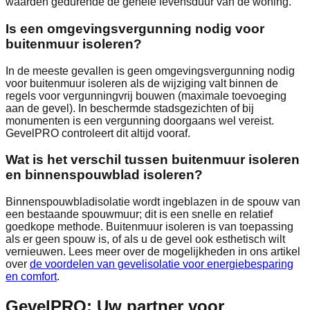
waarden gedurende de gehele levensduur van de woning.
Is een omgevingsvergunning nodig voor
buitenmuur isoleren?
In de meeste gevallen is geen omgevingsvergunning nodig
voor buitenmuur isoleren als de wijziging valt binnen de
regels voor vergunningvrij bouwen (maximale toevoeging
aan de gevel). In beschermde stadsgezichten of bij
monumenten is een vergunning doorgaans wel vereist.
GevelPRO controleert dit altijd vooraf.
Wat is het verschil tussen buitenmuur isoleren
en binnenspouwblad isoleren?
Binnenspouwbladisolatie wordt ingeblazen in de spouw van
een bestaande spouwmuur; dit is een snelle en relatief
goedkope methode. Buitenmuur isoleren is van toepassing
als er geen spouw is, of als u de gevel ook esthetisch wilt
vernieuwen. Lees meer over de mogelijkheden in ons artikel
over
de voordelen van gevelisolatie voor energiebesparing
en comfort
.
GevelPRO: Uw partner voor