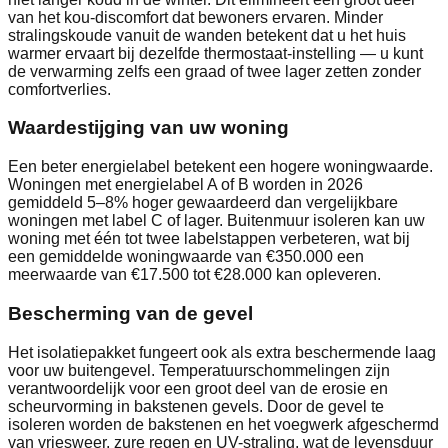
van het kou-discomfort dat bewoners ervaren. Minder
stralingskoude vanuit de wanden betekent dat u het huis
warmer ervaart bij dezelfde thermostaat-instelling — u kunt
de verwarming zelfs een graad of twee lager zetten zonder
comfortverlies.
Waardestijging van uw woning
Een beter energielabel betekent een hogere woningwaarde.
Woningen met energielabel A of B worden in 2026
gemiddeld 5–8% hoger gewaardeerd dan vergelijkbare
woningen met label C of lager. Buitenmuur isoleren kan uw
woning met één tot twee labelstappen verbeteren, wat bij
een gemiddelde woningwaarde van €350.000 een
meerwaarde van €17.500 tot €28.000 kan opleveren.
Bescherming van de gevel
Het isolatiepakket fungeert ook als extra beschermende laag
voor uw buitengevel. Temperatuurschommelingen zijn
verantwoordelijk voor een groot deel van de erosie en
scheurvorming in bakstenen gevels. Door de gevel te
isoleren worden de bakstenen en het voegwerk afgeschermd
van vriesweer, zure regen en UV-straling, wat de levensduur