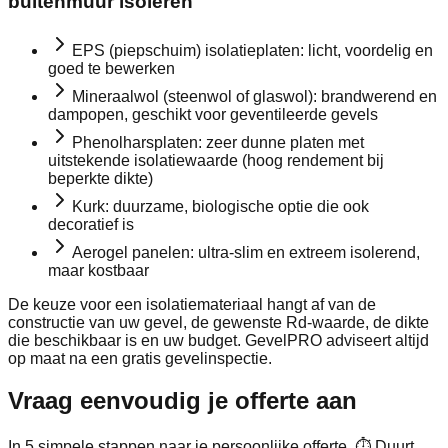
buitenmuur isoleren
EPS (piepschuim) isolatieplaten: licht, voordelig en
goed te bewerken
Mineraalwol (steenwol of glaswol): brandwerend en
dampopen, geschikt voor geventileerde gevels
Phenolharsplaten: zeer dunne platen met
uitstekende isolatiewaarde (hoog rendement bij
beperkte dikte)
Kurk: duurzame, biologische optie die ook
decoratief is
Aerogel panelen: ultra-slim en extreem isolerend,
maar kostbaar
De keuze voor een isolatiemateriaal hangt af van de
constructie van uw gevel, de gewenste Rd-waarde, de dikte
die beschikbaar is en uw budget. GevelPRO adviseert altijd
op maat na een gratis gevelinspectie.
Vraag eenvoudig je
offerte
aan
In 5 simpele stappen naar je persoonlijke offerte. ⏱ Duurt