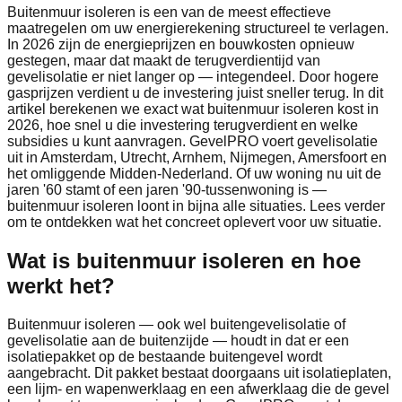
Buitenmuur isoleren is een van de meest effectieve
maatregelen om uw energierekening structureel te verlagen.
In 2026 zijn de energieprijzen en bouwkosten opnieuw
gestegen, maar dat maakt de terugverdientijd van
gevelisolatie er niet langer op — integendeel. Door hogere
gasprijzen verdient u de investering juist sneller terug. In dit
artikel berekenen we exact wat buitenmuur isoleren kost in
2026, hoe snel u die investering terugverdient en welke
subsidies u kunt aanvragen. GevelPRO voert gevelisolatie
uit in Amsterdam, Utrecht, Arnhem, Nijmegen, Amersfoort en
het omliggende Midden-Nederland. Of uw woning nu uit de
jaren '60 stamt of een jaren '90-tussenwoning is —
buitenmuur isoleren loont in bijna alle situaties. Lees verder
om te ontdekken wat het concreet oplevert voor uw situatie.
Wat is buitenmuur isoleren en hoe
werkt het?
Buitenmuur isoleren — ook wel buitengevelisolatie of
gevelisolatie aan de buitenzijde — houdt in dat er een
isolatiepakket op de bestaande buitengevel wordt
aangebracht. Dit pakket bestaat doorgaans uit isolatieplaten,
een lijm- en wapenwerklaag en een afwerklaag die de gevel