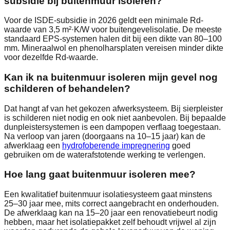
subsidie bij buitenmuur isoleren?
Voor de ISDE-subsidie in 2026 geldt een minimale Rd-
waarde van 3,5 m²·K/W voor buitengevelisolatie. De meeste
standaard EPS-systemen halen dit bij een dikte van 80–100
mm. Mineraalwol en phenolharsplaten vereisen minder dikte
voor dezelfde Rd-waarde.
Kan ik na buitenmuur isoleren mijn gevel nog
schilderen of behandelen?
Dat hangt af van het gekozen afwerksysteem. Bij sierpleister
is schilderen niet nodig en ook niet aanbevolen. Bij bepaalde
dunpleistersystemen is een dampopen verflaag toegestaan.
Na verloop van jaren (doorgaans na 10–15 jaar) kan de
afwerklaag een
hydrofoberende impregnering
goed
gebruiken om de waterafstotende werking te verlengen.
Hoe lang gaat buitenmuur isoleren mee?
Een kwalitatief buitenmuur isolatiesysteem gaat minstens
25–30 jaar mee, mits correct aangebracht en onderhouden.
De afwerklaag kan na 15–20 jaar een renovatiebeurt nodig
hebben, maar het isolatiepakket zelf behoudt vrijwel al zijn