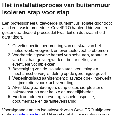
Het installatieproces van buitenmuur
isoleren stap voor stap
Een professioneel uitgevoerde buitenmuur isolatie doorloopt
altijd een vaste procedure. GevelPRO hanteert hiervoor een
gestandaardiseerd proces dat kwaliteit en duurzaamheid
garandeert.
Gevelinspectie: beoordeling van de staat van het
metselwerk, voegwerk en eventuele vochtproblemen
Voorbereidingswerk: herstel van scheuren, reparatie
van beschadigd voegwerk en behandeling van
eventuele vochtplekken
Bevestiging van de isolatieplaten: verlijming en
mechanische vergrendeling op de gereinigde gevel
Wapeningslaag aanbrengen: glasvezeldoek ingewerkt
in lijmmorttel voor krachtverdeling
Afwerklaag aanbrengen: dunpleister, sierpleister of
baksteenstrips naar keuze en mogelijkheden
Eindcontrole en oplevering: visuele inspectie,
documentatie en garantieverklaring
Voorafgaand aan het isolatiewerk voert GevelPRO altijd een
gratis
gevelinspectie
uit. Dit voorkomt dat er isolatie op een