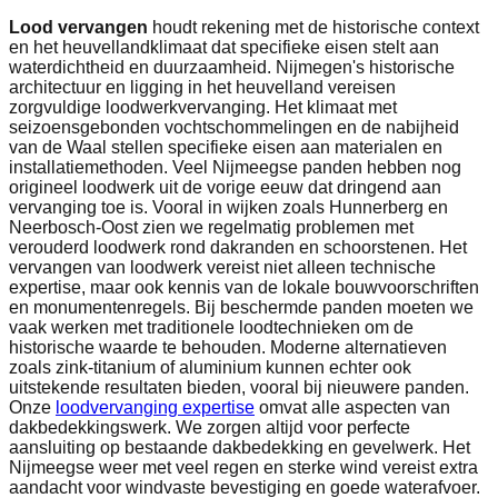
Lood vervangen
houdt rekening met de historische context
en het heuvellandklimaat dat specifieke eisen stelt aan
waterdichtheid en duurzaamheid. Nijmegen's historische
architectuur en ligging in het heuvelland vereisen
zorgvuldige loodwerkvervanging. Het klimaat met
seizoensgebonden vochtschommelingen en de nabijheid
van de Waal stellen specifieke eisen aan materialen en
installatiemethoden. Veel Nijmeegse panden hebben nog
origineel loodwerk uit de vorige eeuw dat dringend aan
vervanging toe is. Vooral in wijken zoals Hunnerberg en
Neerbosch-Oost zien we regelmatig problemen met
verouderd loodwerk rond dakranden en schoorstenen. Het
vervangen van loodwerk vereist niet alleen technische
expertise, maar ook kennis van de lokale bouwvoorschriften
en monumentenregels. Bij beschermde panden moeten we
vaak werken met traditionele loodtechnieken om de
historische waarde te behouden. Moderne alternatieven
zoals zink-titanium of aluminium kunnen echter ook
uitstekende resultaten bieden, vooral bij nieuwere panden.
Onze
loodvervanging expertise
omvat alle aspecten van
dakbedekkingswerk. We zorgen altijd voor perfecte
aansluiting op bestaande dakbedekking en gevelwerk. Het
Nijmeegse weer met veel regen en sterke wind vereist extra
aandacht voor windvaste bevestiging en goede waterafvoer.