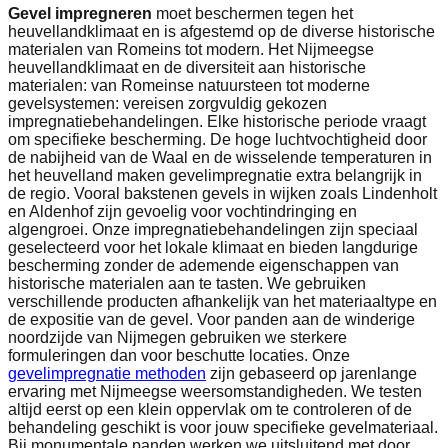
Gevel impregneren
moet beschermen tegen het
heuvellandklimaat en is afgestemd op de diverse historische
materialen van Romeins tot modern. Het Nijmeegse
heuvellandklimaat en de diversiteit aan historische
materialen: van Romeinse natuursteen tot moderne
gevelsystemen: vereisen zorgvuldig gekozen
impregnatiebehandelingen. Elke historische periode vraagt
om specifieke bescherming. De hoge luchtvochtigheid door
de nabijheid van de Waal en de wisselende temperaturen in
het heuvelland maken gevelimpregnatie extra belangrijk in
de regio. Vooral bakstenen gevels in wijken zoals Lindenholt
en Aldenhof zijn gevoelig voor vochtindringing en
algengroei. Onze impregnatiebehandelingen zijn speciaal
geselecteerd voor het lokale klimaat en bieden langdurige
bescherming zonder de ademende eigenschappen van
historische materialen aan te tasten. We gebruiken
verschillende producten afhankelijk van het materiaaltype en
de expositie van de gevel. Voor panden aan de winderige
noordzijde van Nijmegen gebruiken we sterkere
formuleringen dan voor beschutte locaties. Onze
gevelimpregnatie methoden
zijn gebaseerd op jarenlange
ervaring met Nijmeegse weersomstandigheden. We testen
altijd eerst op een klein oppervlak om te controleren of de
behandeling geschikt is voor jouw specifieke gevelmateriaal.
Bij monumentale panden werken we uitsluitend met door