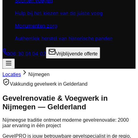
Soorten voegen
Hulp bij het kiezen van de juiste voeg
Monumenten zorg
Authentiek herstel van historische panden
06 30 01 04 02
Vrijblijvende offerte
Locaties
Nijmegen
Vakkundig gevelwerk in
Gelderland
Gevelrenovatie & Voegwerk in
Nijmegen
—
Gelderland
Nijmeegse traditie ontmoet moderne gevelrenovatie: 2000
jaar ervaring in één project
GevelPRO is jouw betrouwbare gevelspecialist in de regio,