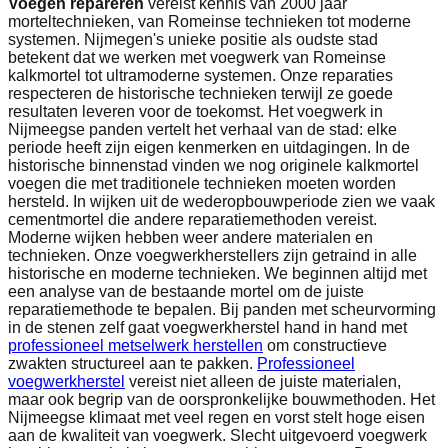
Voegen repareren
vereist kennis van 2000 jaar
morteltechnieken, van Romeinse technieken tot moderne
systemen. Nijmegen's unieke positie als oudste stad
betekent dat we werken met voegwerk van Romeinse
kalkmortel tot ultramoderne systemen. Onze reparaties
respecteren de historische technieken terwijl ze goede
resultaten leveren voor de toekomst. Het voegwerk in
Nijmeegse panden vertelt het verhaal van de stad: elke
periode heeft zijn eigen kenmerken en uitdagingen. In de
historische binnenstad vinden we nog originele kalkmortel
voegen die met traditionele technieken moeten worden
hersteld. In wijken uit de wederopbouwperiode zien we vaak
cementmortel die andere reparatiemethoden vereist.
Moderne wijken hebben weer andere materialen en
technieken. Onze voegwerkherstellers zijn getraind in alle
historische en moderne technieken. We beginnen altijd met
een analyse van de bestaande mortel om de juiste
reparatiemethode te bepalen. Bij panden met scheurvorming
in de stenen zelf gaat voegwerkherstel hand in hand met
professioneel metselwerk herstellen
om constructieve
zwakten structureel aan te pakken.
Professioneel
voegwerkherstel
vereist niet alleen de juiste materialen,
maar ook begrip van de oorspronkelijke bouwmethoden. Het
Nijmeegse klimaat met veel regen en vorst stelt hoge eisen
aan de kwaliteit van voegwerk. Slecht uitgevoerd voegwerk