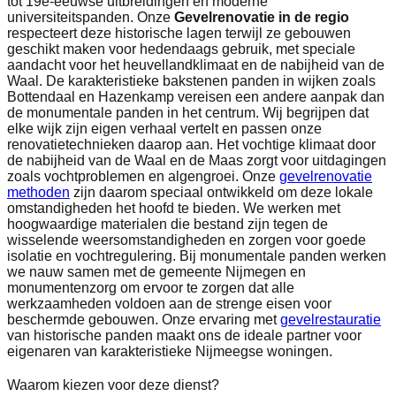
tot 19e-eeuwse uitbreidingen en moderne
universiteitspanden. Onze
Gevelrenovatie in de regio
respecteert deze historische lagen terwijl ze gebouwen
geschikt maken voor hedendaags gebruik, met speciale
aandacht voor het heuvellandklimaat en de nabijheid van de
Waal. De karakteristieke bakstenen panden in wijken zoals
Bottendaal en Hazenkamp vereisen een andere aanpak dan
de monumentale panden in het centrum. Wij begrijpen dat
elke wijk zijn eigen verhaal vertelt en passen onze
renovatietechnieken daarop aan. Het vochtige klimaat door
de nabijheid van de Waal en de Maas zorgt voor uitdagingen
zoals vochtproblemen en algengroei. Onze
gevelrenovatie
methoden
zijn daarom speciaal ontwikkeld om deze lokale
omstandigheden het hoofd te bieden. We werken met
hoogwaardige materialen die bestand zijn tegen de
wisselende weersomstandigheden en zorgen voor goede
isolatie en vochtregulering. Bij monumentale panden werken
we nauw samen met de gemeente Nijmegen en
monumentenzorg om ervoor te zorgen dat alle
werkzaamheden voldoen aan de strenge eisen voor
beschermde gebouwen. Onze ervaring met
gevelrestauratie
van historische panden maakt ons de ideale partner voor
eigenaren van karakteristieke Nijmeegse woningen.
Waarom kiezen voor deze dienst?