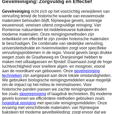
Gevelreiniging: Zorgvuldig en Effectief
Gevelreiniging
richt zich op het voorzichtig verwijderen van
vervuiling terwijl de historische waarde van eeuwenoude
materialen behouden blijft. Nijmeegse gevels, sommige
eeuwenoud, vereisen uiterst zorgvuldige reiniging. Van
Romeinse natuursteen tot middeleeuwse baksteen en
moderne materialen. Onze reinigingsmethoden zijn
ontwikkeld om effectief te zijn zonder historische materialen
te beschadigen. De combinatie van stedelijke vervuiling,
universiteitsdrukte en rivierinvloeden zorgt voor specifieke
vervuilingsproblemen in de regio. Vooral gevels langs drukke
wegen zoals de Graafseweg en Oranjesingel hebben te
maken met uitlaatgassen en fijnstof. Daarnaast zorgt de hoge
luchtvochtigheid voor snellere algen- en mosgroei, vooral
aan de noordkant van gebouwen. Onze
gevelreiniging
technieken
zijn aangepast aan deze lokale omstandigheden.
We gebruiken biologische reinigingsmiddelen waar mogelijk
om de impact op het milieu te minimaliseren. Voor
historische panden passen we zachte reinigingsmethoden
toe zoals
stoomreiniging
of laagdruk technieken. Bij moderne
gevels kunnen we efficiëntere methoden gebruiken zoals
hogedruk reiniging
met speciale reinigingsmiddelen. Onze
ervaring met verschillende materialen: van Nijmeegse
baksteen tot moderne gevelbekleding: zorgt ervoor dat we