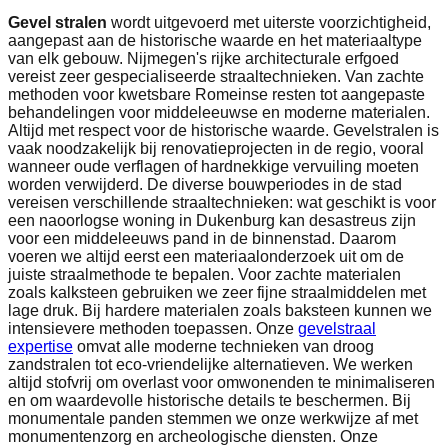
Gevel stralen
wordt uitgevoerd met uiterste voorzichtigheid,
aangepast aan de historische waarde en het materiaaltype
van elk gebouw. Nijmegen's rijke architecturale erfgoed
vereist zeer gespecialiseerde straaltechnieken. Van zachte
methoden voor kwetsbare Romeinse resten tot aangepaste
behandelingen voor middeleeuwse en moderne materialen.
Altijd met respect voor de historische waarde. Gevelstralen is
vaak noodzakelijk bij renovatieprojecten in de regio, vooral
wanneer oude verflagen of hardnekkige vervuiling moeten
worden verwijderd. De diverse bouwperiodes in de stad
vereisen verschillende straaltechnieken: wat geschikt is voor
een naoorlogse woning in Dukenburg kan desastreus zijn
voor een middeleeuws pand in de binnenstad. Daarom
voeren we altijd eerst een materiaalonderzoek uit om de
juiste straalmethode te bepalen. Voor zachte materialen
zoals kalksteen gebruiken we zeer fijne straalmiddelen met
lage druk. Bij hardere materialen zoals baksteen kunnen we
intensievere methoden toepassen. Onze
gevelstraal
expertise
omvat alle moderne technieken van droog
zandstralen tot eco-vriendelijke alternatieven. We werken
altijd stofvrij om overlast voor omwonenden te minimaliseren
en om waardevolle historische details te beschermen. Bij
monumentale panden stemmen we onze werkwijze af met
monumentenzorg en archeologische diensten. Onze