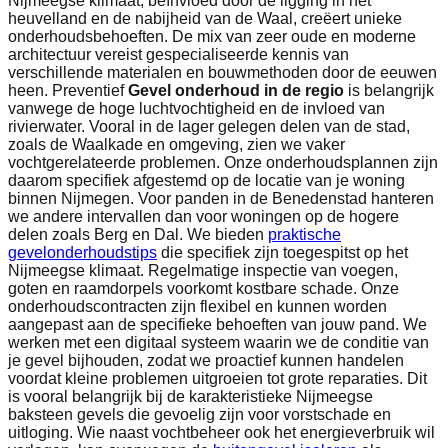
Nijmeegse klimaat, beïnvloed door de ligging in het
heuvelland en de nabijheid van de Waal, creëert unieke
onderhoudsbehoeften. De mix van zeer oude en moderne
architectuur vereist gespecialiseerde kennis van
verschillende materialen en bouwmethoden door de eeuwen
heen. Preventief
Gevel onderhoud in de regio
is belangrijk
vanwege de hoge luchtvochtigheid en de invloed van
rivierwater. Vooral in de lager gelegen delen van de stad,
zoals de Waalkade en omgeving, zien we vaker
vochtgerelateerde problemen. Onze onderhoudsplannen zijn
daarom specifiek afgestemd op de locatie van je woning
binnen Nijmegen. Voor panden in de Benedenstad hanteren
we andere intervallen dan voor woningen op de hogere
delen zoals Berg en Dal. We bieden
praktische
gevelonderhoudstips
die specifiek zijn toegespitst op het
Nijmeegse klimaat. Regelmatige inspectie van voegen,
goten en raamdorpels voorkomt kostbare schade. Onze
onderhoudscontracten zijn flexibel en kunnen worden
aangepast aan de specifieke behoeften van jouw pand. We
werken met een digitaal systeem waarin we de conditie van
je gevel bijhouden, zodat we proactief kunnen handelen
voordat kleine problemen uitgroeien tot grote reparaties. Dit
is vooral belangrijk bij de karakteristieke Nijmeegse
baksteen gevels die gevoelig zijn voor vorstschade en
uitloging. Wie naast vochtbeheer ook het energieverbruik wil