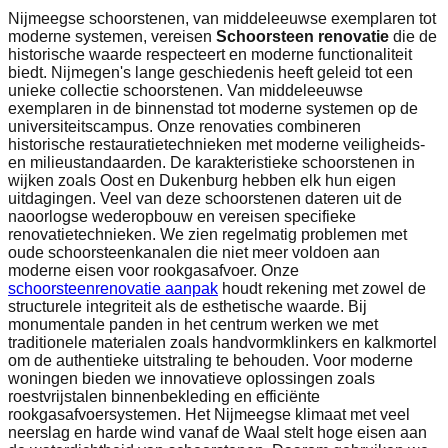
Nijmeegse schoorstenen, van middeleeuwse exemplaren tot
moderne systemen, vereisen
Schoorsteen renovatie
die de
historische waarde respecteert en moderne functionaliteit
biedt. Nijmegen's lange geschiedenis heeft geleid tot een
unieke collectie schoorstenen. Van middeleeuwse
exemplaren in de binnenstad tot moderne systemen op de
universiteitscampus. Onze renovaties combineren
historische restauratietechnieken met moderne veiligheids-
en milieustandaarden. De karakteristieke schoorstenen in
wijken zoals Oost en Dukenburg hebben elk hun eigen
uitdagingen. Veel van deze schoorstenen dateren uit de
naoorlogse wederopbouw en vereisen specifieke
renovatietechnieken. We zien regelmatig problemen met
oude schoorsteenkanalen die niet meer voldoen aan
moderne eisen voor rookgasafvoer. Onze
schoorsteenrenovatie aanpak
houdt rekening met zowel de
structurele integriteit als de esthetische waarde. Bij
monumentale panden in het centrum werken we met
traditionele materialen zoals handvormklinkers en kalkmortel
om de authentieke uitstraling te behouden. Voor moderne
woningen bieden we innovatieve oplossingen zoals
roestvrijstalen binnenbekleding en efficiënte
rookgasafvoersystemen. Het Nijmeegse klimaat met veel
neerslag en harde wind vanaf de Waal stelt hoge eisen aan