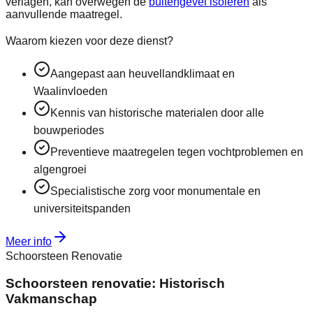
verlagen, kan overwegen de
buitengevel isoleren
als
aanvullende maatregel.
Waarom kiezen voor deze dienst?
Aangepast aan heuvellandklimaat en
Waalinvloeden
Kennis van historische materialen door alle
bouwperiodes
Preventieve maatregelen tegen vochtproblemen en
algengroei
Specialistische zorg voor monumentale en
universiteitspanden
Meer info
Schoorsteen Renovatie
Schoorsteen renovatie: Historisch
Vakmanschap