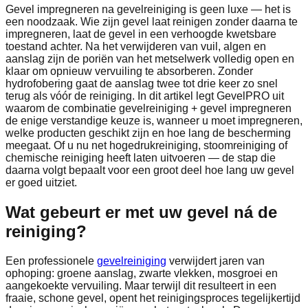
Gevel impregneren na gevelreiniging is geen luxe — het is
een noodzaak. Wie zijn gevel laat reinigen zonder daarna te
impregneren, laat de gevel in een verhoogde kwetsbare
toestand achter. Na het verwijderen van vuil, algen en
aanslag zijn de poriën van het metselwerk volledig open en
klaar om opnieuw vervuiling te absorberen. Zonder
hydrofobering gaat de aanslag twee tot drie keer zo snel
terug als vóór de reiniging. In dit artikel legt GevelPRO uit
waarom de combinatie gevelreiniging + gevel impregneren
de enige verstandige keuze is, wanneer u moet impregneren,
welke producten geschikt zijn en hoe lang de bescherming
meegaat. Of u nu net hogedrukreiniging, stoomreiniging of
chemische reiniging heeft laten uitvoeren — de stap die
daarna volgt bepaalt voor een groot deel hoe lang uw gevel
er goed uitziet.
Wat gebeurt er met uw gevel ná de
reiniging?
Een professionele
gevelreiniging
verwijdert jaren van
ophoping: groene aanslag, zwarte vlekken, mosgroei en
aangekoekte vervuiling. Maar terwijl dit resulteert in een
fraaie, schone gevel, opent het reinigingsproces tegelijkertijd