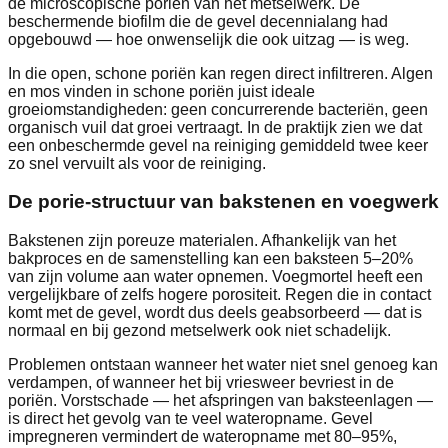
de microscopische poriën van het metselwerk. De
beschermende biofilm die de gevel decennialang had
opgebouwd — hoe onwenselijk die ook uitzag — is weg.
In die open, schone poriën kan regen direct infiltreren. Algen
en mos vinden in schone poriën juist ideale
groeiomstandigheden: geen concurrerende bacteriën, geen
organisch vuil dat groei vertraagt. In de praktijk zien we dat
een onbeschermde gevel na reiniging gemiddeld twee keer
zo snel vervuilt als voor de reiniging.
De porie-structuur van bakstenen en voegwerk
Bakstenen zijn poreuze materialen. Afhankelijk van het
bakproces en de samenstelling kan een baksteen 5–20%
van zijn volume aan water opnemen. Voegmortel heeft een
vergelijkbare of zelfs hogere porositeit. Regen die in contact
komt met de gevel, wordt dus deels geabsorbeerd — dat is
normaal en bij gezond metselwerk ook niet schadelijk.
Problemen ontstaan wanneer het water niet snel genoeg kan
verdampen, of wanneer het bij vriesweer bevriest in de
poriën. Vorstschade — het afspringen van baksteenlagen —
is direct het gevolg van te veel wateropname. Gevel
impregneren vermindert de wateropname met 80–95%,