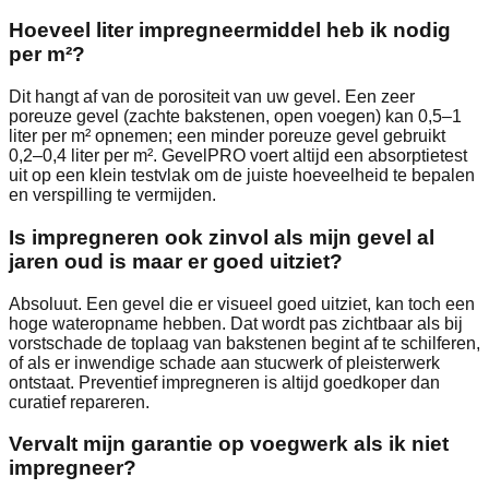
Hoeveel liter impregneermiddel heb ik nodig
per m²?
Dit hangt af van de porositeit van uw gevel. Een zeer
poreuze gevel (zachte bakstenen, open voegen) kan 0,5–1
liter per m² opnemen; een minder poreuze gevel gebruikt
0,2–0,4 liter per m². GevelPRO voert altijd een absorptietest
uit op een klein testvlak om de juiste hoeveelheid te bepalen
en verspilling te vermijden.
Is impregneren ook zinvol als mijn gevel al
jaren oud is maar er goed uitziet?
Absoluut. Een gevel die er visueel goed uitziet, kan toch een
hoge wateropname hebben. Dat wordt pas zichtbaar als bij
vorstschade de toplaag van bakstenen begint af te schilferen,
of als er inwendige schade aan stucwerk of pleisterwerk
ontstaat. Preventief impregneren is altijd goedkoper dan
curatief repareren.
Vervalt mijn garantie op voegwerk als ik niet
impregneer?