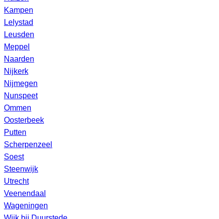
Kampen
Lelystad
Leusden
Meppel
Naarden
Nijkerk
Nijmegen
Nunspeet
Ommen
Oosterbeek
Putten
Scherpenzeel
Soest
Steenwijk
Utrecht
Veenendaal
Wageningen
Wijk bij Duurstede