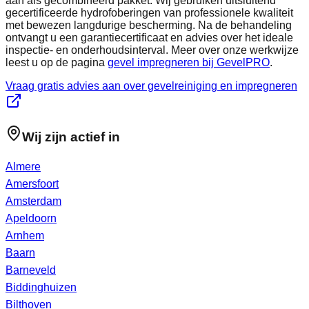
aan als gecombineerd pakket. Wij gebruiken uitsluitend
gecertificeerde hydrofoberingen van professionele kwaliteit
met bewezen langdurige bescherming. Na de behandeling
ontvangt u een garantiecertificaat en advies over het ideale
inspectie- en onderhoudsinterval. Meer over onze werkwijze
leest u op de pagina
gevel impregneren bij GevelPRO
.
Vraag gratis advies aan over gevelreiniging en impregneren
Wij zijn actief in
Almere
Amersfoort
Amsterdam
Apeldoorn
Arnhem
Baarn
Barneveld
Biddinghuizen
Bilthoven